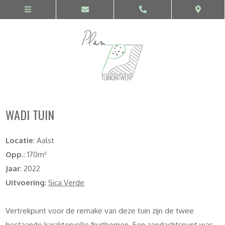
WADI TUIN
Locatie
: Aalst
Opp
.: 170m²
Jaar
: 2022
Uitvoering
:
Sica Verde
Vertrekpunt voor de remake van deze tuin zijn de twee
bestaande karaktervolle fruitbomen. Een aandachtspunt was