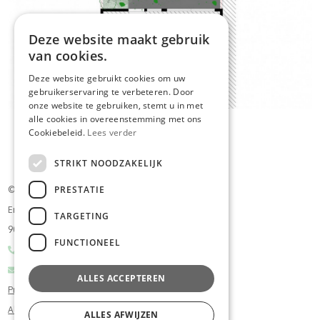
Deze website maakt gebruik
van cookies.
Deze website gebruikt cookies om uw
gebruikerservaring te verbeteren. Door
onze website te gebruiken, stemt u in met
alle cookies in overeenstemming met ons
Cookiebeleid.
Lees verder
STRIKT NOODZAKELIJK
PRESTATIE
© Plan_P Tuinontwerp
Emiel Van Swedenlaan 82
TARGETING
9050 Gentbrugge
FUNCTIONEEL
+32 473 60 96 79
pieter@planp-tuinontwerp.be
ALLES ACCEPTEREN
Privacy
Algemene voorwaarden
ALLES AFWIJZEN