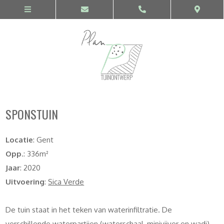
SPONSTUIN
Locatie
: Gent
Opp
.: 336m²
Jaar
: 2020
Uitvoering
:
Sica Verde
De tuin staat in het teken van waterinfiltratie. De
verschillende waterpartijen (waterschaal, minivijver en wadi)